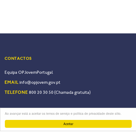
CONTACTOS
Equipa OPJovemPortugal
EMAIL
info@opjovem.gov.pt
TELEFONE
800 20 30 50 (Chamada gratuita)
UMA INICIATIVA
Ao avançar está a aceitar os temos de serviço e política de privacidade deste sítio.
Aceitar
Termos de Serviço
Política de Privacidade
OPJOVEM 2026