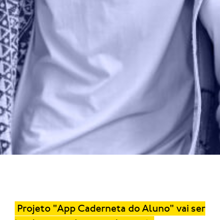
Projeto "App Caderneta do Aluno" vai ser