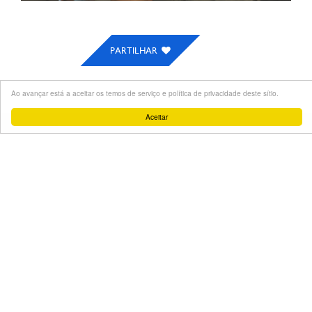
PARTILHAR
Ao avançar está a aceitar os temos de serviço e política de privacidade deste sítio.
Aceitar
Termos de Serviço
Política de Privacidade
OPJOVEM 2026
CONTACTOS
Equipa OPJovemPortugal
EMAIL
info@opjovem.gov.pt
TELEFONE
800 20 30 50 (Chamada gratuita)
UMA INICIATIVA